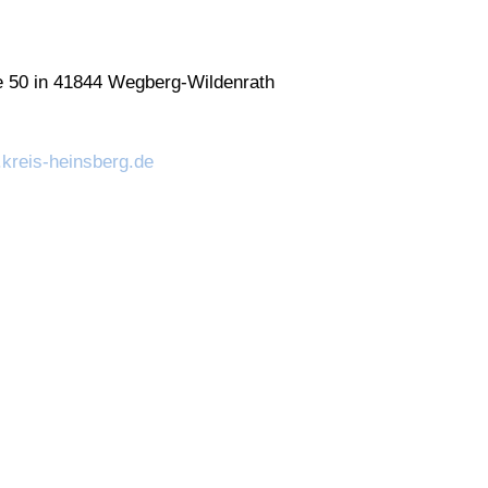
e 50 in 41844 Wegberg-Wildenrath
.kreis-heinsberg.de
Copyright © 2024 TPE Sealing