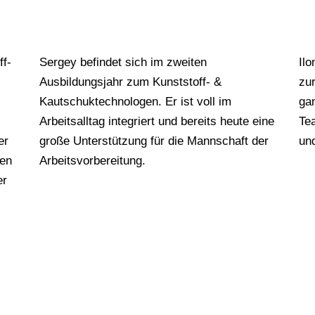
…
ff-
Sergey befindet sich im zweiten
Ilo
Ausbildungsjahr zum Kunststoff- &
zur
Kautschuktechnologen. Er ist voll im
ga
Arbeitsalltag integriert und bereits heute eine
Te
er
große Unterstützung für die Mannschaft der
und
hen
Arbeitsvorbereitung.
er