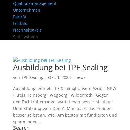
Qualitätsmanagement
Unternehmen
Porträt
Leitbild
Nachhaltigkeit
Seite wählen
Ausbildung bei TPE Sealing
von
TPE Sealing
|
Okt. 1, 2024
|
news
Ausbildungsbetrieb TPE Sealing! Unsere Azubis NRW
· Kreis Heinsberg · Wegberg · Wildenrath · Gegen
den Fachkräftemangel wartet man besser nicht auf
Unterstützung „von Oben“. Man packt das Problem
besser selbst an. Wie? Am besten mit fundierten und
spannenden...
Search